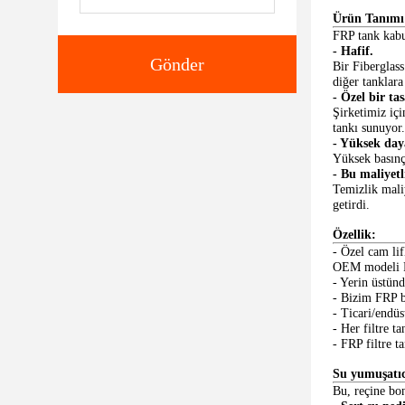
Ürün Tanımı
FRP tank kabuğ
- Hafif.
Gönder
Bir Fiberglass
diğer tanklara
- Özel bir ta
Şirketimiz içi
tankı sunuyor.
- Yüksek day
Yüksek basınç
- Bu maliyetl
Temizlik maliy
getirdi.
Özellik:
- Özel cam lif
OEM modeli Fi
- Yerin üstünd
- Bizim FRP ba
- Ticari/endüs
- Her filtre t
- FRP filtre t
Su yumuşatıc
Bu, reçine bo