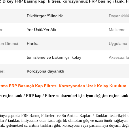
k:
Dikey FRP basınç kapı filtresi
,
korozyonsuz FRP basınçlı tank
,
F
Dikdörtgen/Silindirik
Dayanıklılı
m:
Yer Üstü/Yer Altı
Malzeme:
on Direnci:
Harika.
Uygulama:
temizleme ve bakım için kolay
Aksesuarla
eri:
Korozyona dayanıklı
ıtma FRP Basınçlı Kap Filtresi Korozyondan Uzak Kolay Kurulum
 reçine tankı/ FRP kapı/ Filtre su sistemleri için iyon değişim reçine tank
nya çapında FRP Basınç Filtreleri ve Su Arıtma Kapları / Tankları tedarikçisi o
pları/ tanklar, ihtiyacınız olan fazla ağırlık olmadan güç ve uzun ömür sağlayan 
ak, geleneksel su arıtma tankları gibi, korozyona veya paslanmaya duyarlı değil