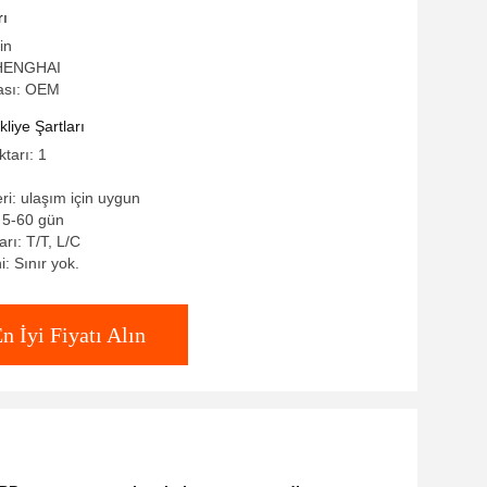
rı
in
SHENGHAI
ası: OEM
iye Şartları
ktarı: 1
eri: ulaşım için uygun
: 5-60 gün
rı: T/T, L/C
: Sınır yok.
n İyi Fiyatı Alın