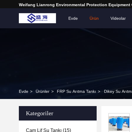
Weifang Lianrong Environmental Protection Equipment 
Evde
Ürün
Videolar
Evde
>
Ürünler
>
FRP Su Arıtma Tankı
>
Dikey Su Arıtm
Kategoriler
Cam Lif Su Tankı
(15)