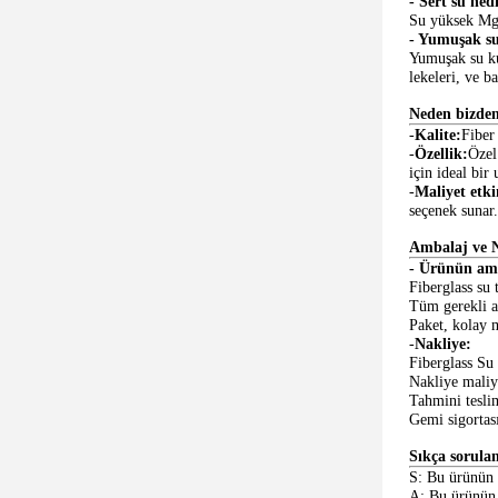
- Sert su ned
Su yüksek Mg2
- Yumuşak su 
Yumuşak su ku
lekeleri, ve b
Neden bizden
-
Kalite:
Fiber
-
Özellik:
Özel
için ideal bir
-
Maliyet etki
seçenek sunar.
Ambalaj ve N
- Ürünün amb
Fiberglass su 
Tüm gerekli ak
Paket, kolay m
-
Nakliye:
Fiberglass Su 
Nakliye maliye
Tahmini teslim
Gemi sigortası
Sıkça sorulan
S: Bu ürünün 
A: Bu ürünün