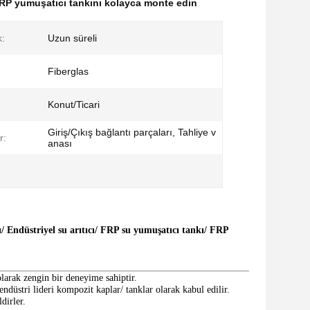
RP yumuşatıcı tankını kolayca monte edin
k:
Uzun süreli
Fiberglas
Konut/Ticari
Giriş/Çıkış bağlantı parçaları, Tahliye v
r:
anası
ı/ Endüstriyel su arıtıcı/ FRP su yumuşatıcı tankı/ FRP
larak zengin bir deneyime sahiptir.
endüstri lideri kompozit kaplar/ tanklar olarak kabul edilir.
dirler.