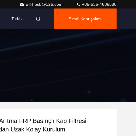
wflrhbsb@126.com
+86-536-4686588
Şimdi Konuşalım.
Turkish
Arıtma FRP Basınçlı Kap Filtresi
dan Uzak Kolay Kurulum