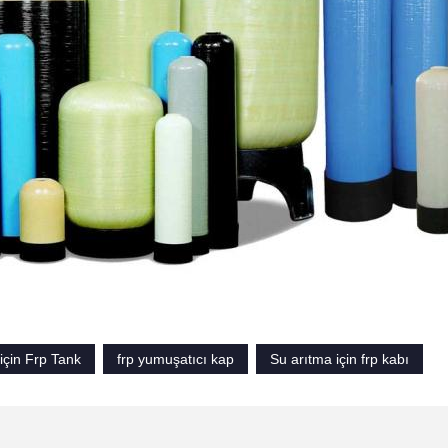
için Frp Tank
frp yumuşatıcı kap
Su arıtma için frp kabı