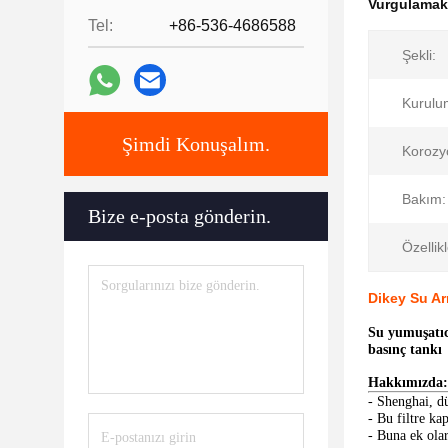
Vurgulama
Tel:
+86-536-4686588
Şekli:
Kurulu
Şimdi Konuşalım.
Korozy
Bakım:
Bize e-posta gönderin.
Özellikl
Dikey Su Ar
Su yumuşatıcı
basınç tankı
Hakkımızda:
- Shenghai, dü
- Bu filtre ka
- Buna ek olar