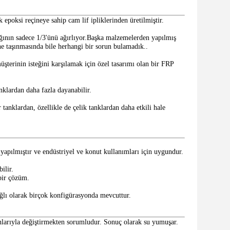
epoksi reçineye sahip cam lif ipliklerinden üretilmiştir.
rlığının sadece 1/3'ünü ağırlıyor.Başka malzemelerden yapılmış
ine taşınmasında bile herhangi bir sorun bulamadık..
üşterinin isteğini karşılamak için özel tasarımı olan bir FRP
klardan daha fazla dayanabilir.
tanklardan, özellikle de çelik tanklardan daha etkili hale
yapılmıştır ve endüstriyel ve konut kullanımları için uygundur.
ilir.
 bir çözüm.
ağlı olarak birçok konfigürasyonda mevcuttur.
onlarıyla değiştirmekten sorumludur. Sonuç olarak su yumuşar.