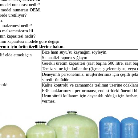
model numarası nedir?
 model numarası:
OEM
.
rede üretiliyor?
n
.
n malzemesi nedir?
n malzemesi
cam lif
.
nın kapasitesi nedir?
nın kapasitesi modele göre değişir.
rıntı için ürün özelliklerine bakın.
Bize ham suyu/su kaynağını söyleyin.
lif elde etmek için
Su analizi raporu sağlayın.
Gerekli üretim kapasitesi (saat başına 500 litre, saat baş
Temiz su ne için kullanılır ((içme, şişelenmiş su, veya 
Deneyimli personelimiz, müşterilerimiz için çeşitli şek
süredir ünlüdür.
atıldı
Kalite kontrolü ve zamanında teslimat üzerine odaklana
FRP tanklarımızın performansı, endüstrideki önemli bir 
Uzun süreli kullanım için dayanıklı olduğu için herhan
vermez.