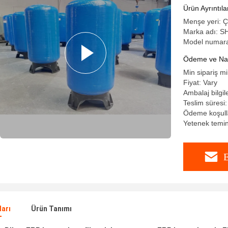
Ürün Ayrıntıla
Menşe yeri: Ç
Marka adı: 
Model numar
Ödeme ve Nakl
Min sipariş mi
Fiyat: Vary
Ambalaj bilgil
Teslim süresi
Ödeme koşulla
Yetenek temini
E
ları
Ürün Tanımı