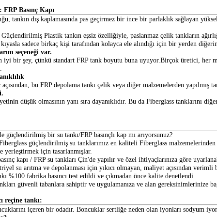
: FRP Basınç Kapı
u, tankın dış kaplamasında pas geçirmez bir ince bir parlaklık sağlayan yüksek 
 Güçlendirilmiş Plastik tankın eşsiz özelliğiyle, paslanmaz çelik tankların ağı
 kıyasla sadece birkaç kişi tarafından kolayca ele alındığı için bir yerden diğer
sarım seçeneği var.
n iyi bir şey, çünkü standart FRP tank boyutu buna uyuyor.Birçok üretici, her m
.
anıklılık
 açısından, bu FRP depolama tankı çelik veya diğer malzemelerden yapılmış tan
i.
etinin düşük olmasının yanı sıra dayanıklıdır. Bu da Fiberglass tanklarını diğer 
le güçlendirilmiş bir su tankı/FRP basınçlı kap mı arıyorsunuz?
berglass güçlendirilmiş su tanklarımız en kaliteli Fiberglass malzemelerinden 
e yerleştirmek için tasarlanmışlar.
sınç kapı / FRP su tankları Çin'de yapılır ve özel ihtiyaçlarınıza göre uyarlanab
triyel su arıtma ve depolanması için yıkıcı olmayan, maliyet açısından verimli
ankı %100 fabrika basıncı test edildi ve çıkmadan önce kalite denetlendi.
ankları güvenli tabanlara sahiptir ve uygulamanıza ve alan gereksinimlerinize b
ı reçine tankı:
ncuklarını içeren bir odadır. Boncuklar sertliğe neden olan iyonları sodyum iy