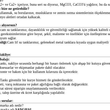
ir?
+ ve Ca2+ içeriyor, buna sert su diyoruz, MgCO3, CaCO3'ü yağdırır, bu da s
bize ne getirebilir?
llanmak, su borularının, muslukların ve zemin ısıtma sistemlerinin ölçeklenme
anyo aletleri ortadan kalkacak.
 alıyorsun?
 cam su tanklarımız, dayanıklılık ve güvenilirliği sağlamak için yüksek kaliteli 
 gereksinimlerinize göre boyut, şekil, malzeme ve özellikler için özelleştirme s
 uyum sağlar.
nliği:
Cam lif su tanklarımız, geleneksel metal tanklara kıyasla uygun maliyetli
akliye:
alajı:
tankı, nakliye sırasında herhangi bir hasarı önlemek için ahşap bir kutuya güven
sesuarlar ve ekipmanlar pakete dahil olacaktır.
onte ve bakım için bir kullanım kılavuzu da içerecektir.
Tankı güvenilir bir kurye hizmeti ile gönderilecektir.
ti, varış noktasına ve paket ağırlığına bağlı olarak değişecektir.
at süresi siparişin onaylanmasında verilecektir.
, talep üzerine ek ücret karşılığında yapılabilir.
 sorular:
marka adı nedir?
 marka adı:
ŞANGHAI.